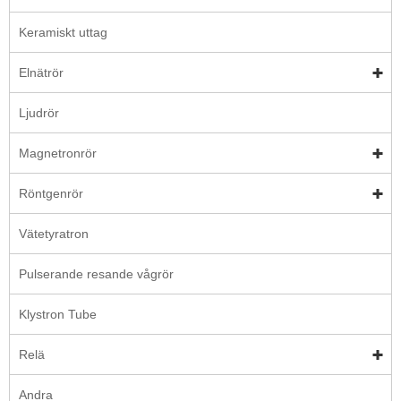
Keramiskt uttag
Elnätrör
Ljudrör
Magnetronrör
Röntgenrör
Vätetyratron
Pulserande resande vågrör
Klystron Tube
Relä
Andra