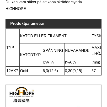
Du kan vara säker på att köpa skräddarsydda
HIGHHOPE
Produktparametrar
KATOD ELLER FILAMENT
FYSISK
TYP
MAXIMA
SPÄNNING
NUVARANDE
L HÖJD
KATODTYP
ï¼Vï¼
ï¼Aï¼
(mm)
12AX7
Oxid
6,3(12,6)
0,30(0,15)
57