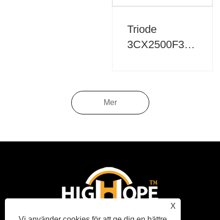
Triode
3CX2500F3/3CX25
6
Mer
X
Vi använder cookies för att ge dig en bättre