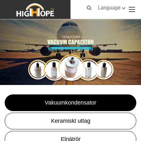
Language
Vakuumkondensator
Keramiskt uttag
Elnätrör