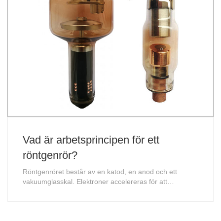
Vad är arbetsprincipen för ett
röntgenrör?
Röntgenröret består av en katod, en anod och ett
vakuumglasskal. Elektroner accelereras för att
bombardera anoden för att producera röntgenstrålar.
Stabil utgång garanteras genom reglering och används
allmänt.