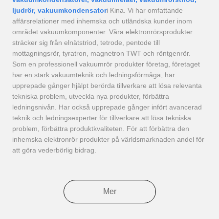
ljudrör, vakuumkondensator
i Kina. Vi har omfattande
affärsrelationer med inhemska och utländska kunder inom
området vakuumkomponenter. Våra elektronrörsprodukter
sträcker sig från elnätstriod, tetrode, pentode till
mottagningsrör, tyratron, magnetron TWT och röntgenrör.
Som en professionell vakuumrör produkter företag, företaget
har en stark vakuumteknik och ledningsförmåga, har
upprepade gånger hjälpt berörda tillverkare att lösa relevanta
tekniska problem, utveckla nya produkter, förbättra
ledningsnivån. Har också upprepade gånger infört avancerad
teknik och ledningsexperter för tillverkare att lösa tekniska
problem, förbättra produktkvaliteten. För att förbättra den
inhemska elektronrör produkter på världsmarknaden andel för
att göra vederbörlig bidrag.
Mer