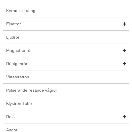
Keramiskt uttag
Elnätrör
Ljudrör
Magnetronrör
Röntgenrör
Vätetyratron
Pulserande resande vågrör
Klystron Tube
Relä
Andra