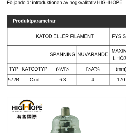
Följande är introduktionen av högkvalitativ HIGHHOPE
Produktparametrar
KATOD ELLER FILAMENT
FYSISK 
MAXIMA
SPÄNNING
NUVARANDE
L HÖJD
TYP
KATODTYP
ï¼Vï¼
ï¼Aï¼
(mm)
572B
Oxid
6.3
4
170