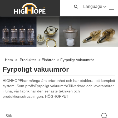
Language
Hem
>
Produkter
>
Elnätrör
>
Fyrpoligt Vakuumrör
Fyrpoligt vakuumrör
HIGHHOPE
har många års erfarenhet och har etablerat ett komplett
system. Som proffs
Fyrpoligt vakuumrör
Tillverkare och leverantörer
i Kina, vår fabrik har den senaste tekniken och
produktionsutrustningen. HÖGHOPPET