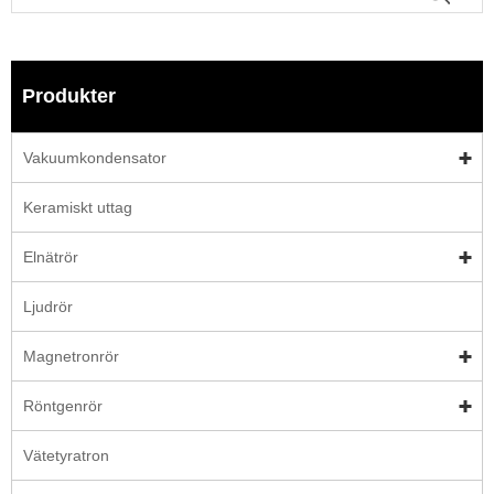
Produkter
Vakuumkondensator
Keramiskt uttag
Elnätrör
Ljudrör
Magnetronrör
Röntgenrör
Vätetyratron