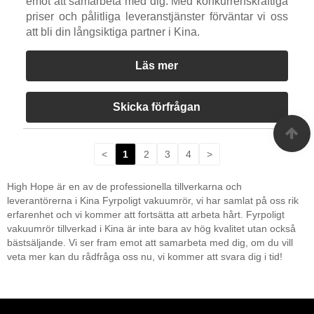
emot att samarbeta med dig. Med konkurrenskraftiga
priser och pålitliga leveranstjänster förväntar vi oss
att bli din långsiktiga partner i Kina.
Läs mer
Skicka förfrågan
<
1
2
3
4
>
High Hope är en av de professionella tillverkarna och
leverantörerna i Kina Fyrpoligt vakuumrör, vi har samlat på oss rik
erfarenhet och vi kommer att fortsätta att arbeta hårt. Fyrpoligt
vakuumrör tillverkad i Kina är inte bara av hög kvalitet utan också
bästsäljande. Vi ser fram emot att samarbeta med dig, om du vill
veta mer kan du rådfråga oss nu, vi kommer att svara dig i tid!