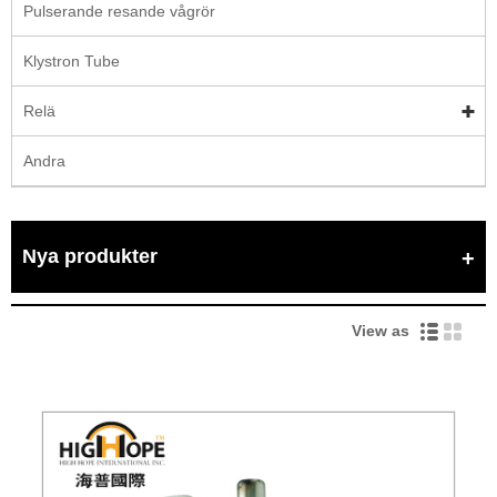
Pulserande resande vågrör
Klystron Tube
Relä
Andra
Nya produkter
View as